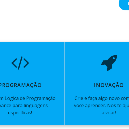
PROGRAMAÇÃO
INOVAÇÃO
 em Lógica de Programação
Crie e faça algo novo co
vance para linguagens
você aprender. Nós te a
específicas!
a voar!